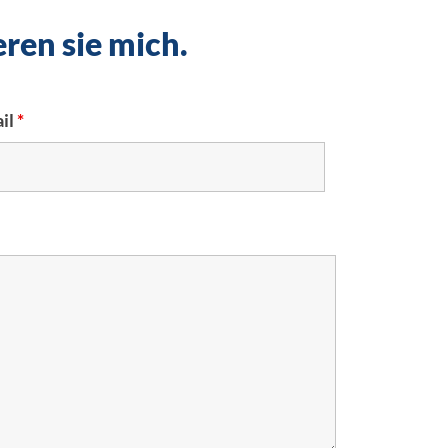
eren sie mich.
il
*