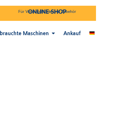
ONLINE-SHOP
Für Verschleißteile und Zubehör
brauchte Maschinen
Ankauf