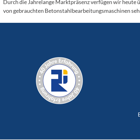
Durch die Jahrelange Marktpräsenz verfügen wir heute 
von gebrauchten Betonstahlbearbeitungsmaschinen sehr 