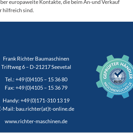
über europaweite Kontakte, die beim An-und Verkauf
hilfreich sind.
Frank Richter Baumaschinen
Triftweg 6 – D-21217 Seevetal
Tel.: +49 (0)4105 – 15 36 80
Fax: +49 (0)4105 – 15 36 79
Handy: +49 (0)171-310 13 19
E-Mail: bau.richter(at)t-online.de
www.richter-maschinen.de