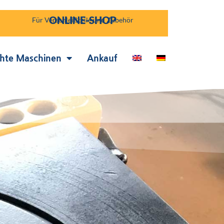
ONLINE-SHOP
Für Verschleißteile und Zubehör
hte Maschinen
Ankauf