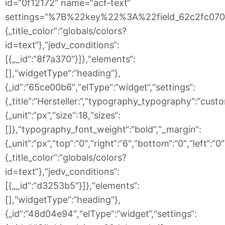
id=“0f12172″ name=“acf-text“
settings=“%7B%22key%22%3A%22field_62c2fc0703
{„title_color“:“globals/colors?
id=text“},“jedv_conditions“:
[{„_id“:“8f7a370″}]},“elements“:
[],“widgetType“:“heading“},
{„id“:“65ce00b6″,“elType“:“widget“,“settings“:
{„title“:“Hersteller:“,“typography_typography“:“cus
{„unit“:“px“,“size“:18,“sizes“:
[]},“typography_font_weight“:“bold“,“_margin“:
{„unit“:“px“,“top“:“0″,“right“:“6″,“bottom“:“0″,“left“:“
{„title_color“:“globals/colors?
id=text“},“jedv_conditions“:
[{„_id“:“d3253b5″}]},“elements“:
[],“widgetType“:“heading“},
{„id“:“48d04e94″,“elType“:“widget“,“settings“: