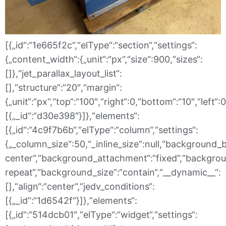
[{„id“:“1e665f2c“,“elType“:“section“,“settings“:
{„content_width“:{„unit“:“px“,“size“:900,“sizes“:
[]},“jet_parallax_layout_list“:
[],“structure“:“20″,“margin“:
{„unit“:“px“,“top“:“100″,“right“:0,“bottom“:“10″,“left“:
[{„_id“:“d30e398″}]},“elements“:
[{„id“:“4c9f7b6b“,“elType“:“column“,“settings“:
{„_column_size“:50,“_inline_size“:null,“background_
center“,“background_attachment“:“fixed“,“backgrou
repeat“,“background_size“:“contain“,“__dynamic__“:
[],“align“:“center“,“jedv_conditions“:
[{„_id“:“1d6542f“}]},“elements“:
[{„id“:“514dcb01″,“elType“:“widget“,“settings“: