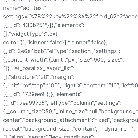
name=“acf-text“
settings=“%7B%22key%22%3A%22field_62c2faebe17
[{„_id“:“430b751″}]},“elements“:
[],“widgetType“:“text-
editor“}],“isInner“:false}],“isInner“:false},
{„id“:“2e6e4bcb“,“elType“:“section“,“settings“:
{„content_width“:{„unit“:“px“,“size“:900,“sizes“:
[]},“jet_parallax_layout_list“:
[],“structure“:“20″,“margin“:
{„unit“:“px“,“top“:“100″,“right“:0,“bottom“:“10″,“left“:
[{„_id“:“1729ee9″}]},“elements“:
[{„id“:“7ea997c5″,“elType“:“column“,“settings“:
{„_column_size“:50,“_inline_size“:null,“background_
center“,“background_attachment“:“fixed“,“backgrou
repeat“,“background_size“:“contain“,“__dynamic__“:
[],“align“:“center“,“jedv_conditions“: