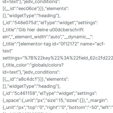
id=text“},“jedv_conditions“:
[{„_id“:“eec06ce“}]},“elements“:
[],“widgetType“:“heading“},
{„id“:“548e075d“,“elType“:“widget“,“settings“:
{„title“:“Gib hier deine u00dcberschrift
ein“,“_element_width“:“auto“,“__dynamic__“:
{„title“:“[elementor-tag id=“0f12172″ name=“acf-
text“
settings=“%7B%22key%22%3A%22field_62c2fd222a
{„title_color“:“globals/colors?
id=text“},“jedv_conditions“:
[{„_id“:“a8c4dc1″}]},“elements“:
[],“widgetType“:“heading“},
{„id“:“5c461158″,“elType“:“widget“,“settings“:
{„space“:{„unit“:“px“,“size“:15,“sizes“:[]},“_margin“:
{„unit“:“px“,“top“:“0″,“right“:“0″,“bottom“:“-50″,“left“