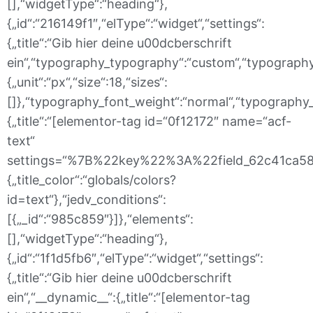
[],“widgetType“:“heading“},
{„id“:“216149f1″,“elType“:“widget“,“settings“:
{„title“:“Gib hier deine u00dcberschrift
ein“,“typography_typography“:“custom“,“typography_
{„unit“:“px“,“size“:18,“sizes“:
[]},“typography_font_weight“:“normal“,“typography_fo
{„title“:“[elementor-tag id=“0f12172″ name=“acf-
text“
settings=“%7B%22key%22%3A%22field_62c41ca585b
{„title_color“:“globals/colors?
id=text“},“jedv_conditions“:
[{„_id“:“985c859″}]},“elements“:
[],“widgetType“:“heading“},
{„id“:“1f1d5fb6″,“elType“:“widget“,“settings“:
{„title“:“Gib hier deine u00dcberschrift
ein“,“__dynamic__“:{„title“:“[elementor-tag