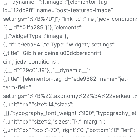
{„__dynamic__“:{„image“:“[elementor-tag
id=“12dc9ff“ name=“post-featured-image“
settings=“%7B%7D“]“},“link_to“:“file“,“jedv_condition
[{„_id“:“01fa289″}]},“elements“:
[],“widgetType“:“image“},
{„id“:“c9eba64″,“elType“:“widget“,“settings“:
{„title“:“Gib hier deine u00dcberschrift
ein“,“jedv_conditions“:
[{„_id“:“39c0139″}],“__dynamic__“:
{„title“:“[elementor-tag id=“ede9882″ name=“jet-
term-field“
settings=“%7B%22taxonomy%22%3A%22verkauft%22%2
{„unit“:“px“,“size“:14,“sizes“:
[]},“typography_font_weight“:“900″,“typography_let
{„unit“:“px“,“size“:2,“sizes“:[]},“_margin“:
{„unit“:“px“,“top“:“-70″,“right“:“0″,“bottom“:“0″,“left“