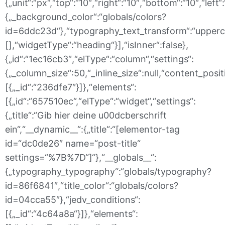
{„unit“:“px“,“top“:“10″,“right“:“10″,“bottom“:“10″,“le
{„_background_color“:“globals/colors?
id=6ddc23d“},“typography_text_transform“:“upperca
[],“widgetType“:“heading“}],“isInner“:false},
{„id“:“1ec16cb3″,“elType“:“column“,“settings“:
{„_column_size“:50,“_inline_size“:null,“content_posit
[{„_id“:“236dfe7″}]},“elements“:
[{„id“:“657510ec“,“elType“:“widget“,“settings“:
{„title“:“Gib hier deine u00dcberschrift
ein“,“__dynamic__“:{„title“:“[elementor-tag
id=“dc0de26″ name=“post-title“
settings=“%7B%7D“]“},“__globals__“:
{„typography_typography“:“globals/typography?
id=86f6841″,“title_color“:“globals/colors?
id=04cca55″},“jedv_conditions“:
[{„_id“:“4c64a8a“}]},“elements“: