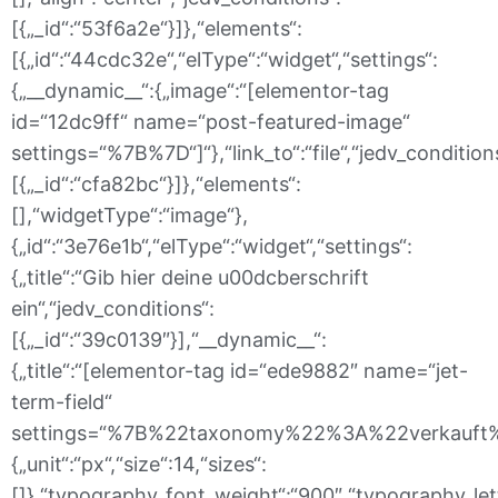
[{„_id“:“53f6a2e“}]},“elements“:
[{„id“:“44cdc32e“,“elType“:“widget“,“settings“:
{„__dynamic__“:{„image“:“[elementor-tag
id=“12dc9ff“ name=“post-featured-image“
settings=“%7B%7D“]“},“link_to“:“file“,“jedv_condition
[{„_id“:“cfa82bc“}]},“elements“:
[],“widgetType“:“image“},
{„id“:“3e76e1b“,“elType“:“widget“,“settings“:
{„title“:“Gib hier deine u00dcberschrift
ein“,“jedv_conditions“:
[{„_id“:“39c0139″}],“__dynamic__“:
{„title“:“[elementor-tag id=“ede9882″ name=“jet-
term-field“
settings=“%7B%22taxonomy%22%3A%22verkauft%22%2
{„unit“:“px“,“size“:14,“sizes“:
[]},“typography_font_weight“:“900″,“typography_let