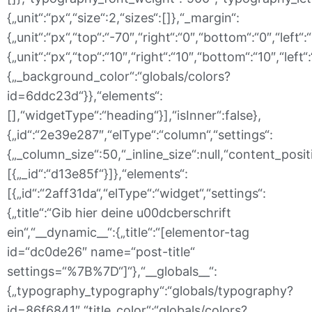
{„unit“:“px“,“size“:2,“sizes“:[]},“_margin“:
{„unit“:“px“,“top“:“-70″,“right“:“0″,“bottom“:“0″,“left“
{„unit“:“px“,“top“:“10″,“right“:“10″,“bottom“:“10″,“le
{„_background_color“:“globals/colors?
id=6ddc23d“}},“elements“:
[],“widgetType“:“heading“}],“isInner“:false},
{„id“:“2e39e287″,“elType“:“column“,“settings“:
{„_column_size“:50,“_inline_size“:null,“content_posit
[{„_id“:“d13e85f“}]},“elements“:
[{„id“:“2aff31da“,“elType“:“widget“,“settings“:
{„title“:“Gib hier deine u00dcberschrift
ein“,“__dynamic__“:{„title“:“[elementor-tag
id=“dc0de26″ name=“post-title“
settings=“%7B%7D“]“},“__globals__“:
{„typography_typography“:“globals/typography?
id=86f6841″,“title_color“:“globals/colors?