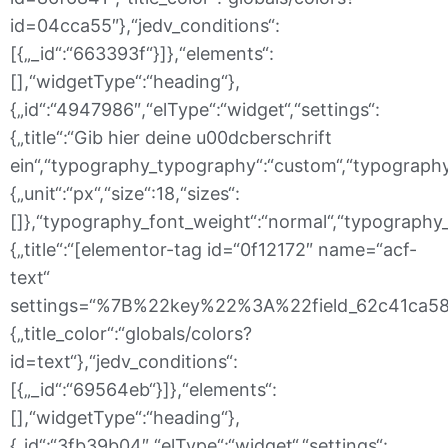
id=04cca55″},“jedv_conditions“:
[{„_id“:“663393f“}]},“elements“:
[],“widgetType“:“heading“},
{„id“:“4947986″,“elType“:“widget“,“settings“:
{„title“:“Gib hier deine u00dcberschrift
ein“,“typography_typography“:“custom“,“typography_
{„unit“:“px“,“size“:18,“sizes“:
[]},“typography_font_weight“:“normal“,“typography_fo
{„title“:“[elementor-tag id=“0f12172″ name=“acf-
text“
settings=“%7B%22key%22%3A%22field_62c41ca585b
{„title_color“:“globals/colors?
id=text“},“jedv_conditions“:
[{„_id“:“69564eb“}]},“elements“:
[],“widgetType“:“heading“},
{„id“:“3fb39b04″,“elType“:“widget“,“settings“: