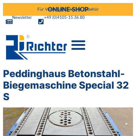
ONLINE-SHOP
Für Verschleißteile und Zubehör
Newsletter
+49 (0)4105-15 36 80
Peddinghaus Betonstahl-
Biegemaschine Special 32
S