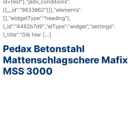
id=text“},“jedv_conditions“:
[{„_id“:“9833862″}]},“elements“:
[],“widgetType“:“heading“},
{„id“:“4462b7d9″,“elType“:“widget“,“settings“:
{„title“:“Gib hier […]
Pedax Betonstahl
Mattenschlagschere Mafix
MSS 3000