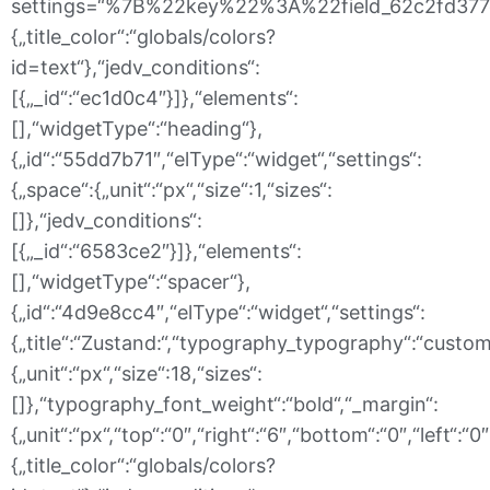
settings=“%7B%22key%22%3A%22field_62c2fd377d3
{„title_color“:“globals/colors?
id=text“},“jedv_conditions“:
[{„_id“:“ec1d0c4″}]},“elements“:
[],“widgetType“:“heading“},
{„id“:“55dd7b71″,“elType“:“widget“,“settings“:
{„space“:{„unit“:“px“,“size“:1,“sizes“:
[]},“jedv_conditions“:
[{„_id“:“6583ce2″}]},“elements“:
[],“widgetType“:“spacer“},
{„id“:“4d9e8cc4″,“elType“:“widget“,“settings“:
{„title“:“Zustand:“,“typography_typography“:“custom
{„unit“:“px“,“size“:18,“sizes“:
[]},“typography_font_weight“:“bold“,“_margin“:
{„unit“:“px“,“top“:“0″,“right“:“6″,“bottom“:“0″,“left“:“
{„title_color“:“globals/colors?