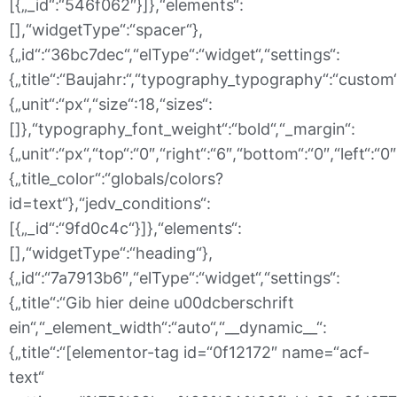
[{„_id“:“546f062″}]},“elements“:
[],“widgetType“:“spacer“},
{„id“:“36bc7dec“,“elType“:“widget“,“settings“:
{„title“:“Baujahr:“,“typography_typography“:“custom
{„unit“:“px“,“size“:18,“sizes“:
[]},“typography_font_weight“:“bold“,“_margin“:
{„unit“:“px“,“top“:“0″,“right“:“6″,“bottom“:“0″,“left“:“
{„title_color“:“globals/colors?
id=text“},“jedv_conditions“:
[{„_id“:“9fd0c4c“}]},“elements“:
[],“widgetType“:“heading“},
{„id“:“7a7913b6″,“elType“:“widget“,“settings“:
{„title“:“Gib hier deine u00dcberschrift
ein“,“_element_width“:“auto“,“__dynamic__“:
{„title“:“[elementor-tag id=“0f12172″ name=“acf-
text“