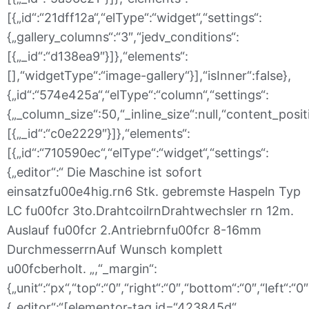
[{„id“:“21dff12a“,“elType“:“widget“,“settings“:
{„gallery_columns“:“3″,“jedv_conditions“:
[{„_id“:“d138ea9″}]},“elements“:
[],“widgetType“:“image-gallery“}],“isInner“:false},
{„id“:“574e425a“,“elType“:“column“,“settings“:
{„_column_size“:50,“_inline_size“:null,“content_posit
[{„_id“:“c0e2229″}]},“elements“:
[{„id“:“710590ec“,“elType“:“widget“,“settings“:
{„editor“:“ Die Maschine ist sofort
einsatzfu00e4hig.rn6 Stk. gebremste Haspeln Typ
LC fu00fcr 3to.DrahtcoilrnDrahtwechsler rn 12m.
Auslauf fu00fcr 2.Antriebrnfu00fcr 8-16mm
DurchmesserrnAuf Wunsch komplett
u00fcberholt. „,“_margin“:
{„unit“:“px“,“top“:“0″,“right“:“0″,“bottom“:“0″,“left“:“
{„editor“:“[elementor-tag id=“423845d“