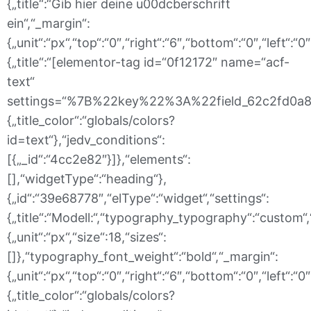
{„title“:“Gib hier deine u00dcberschrift
ein“,“_margin“:
{„unit“:“px“,“top“:“0″,“right“:“6″,“bottom“:“0″,“left“:
{„title“:“[elementor-tag id=“0f12172″ name=“acf-
text“
settings=“%7B%22key%22%3A%22field_62c2fd0a897
{„title_color“:“globals/colors?
id=text“},“jedv_conditions“:
[{„_id“:“4cc2e82″}]},“elements“:
[],“widgetType“:“heading“},
{„id“:“39e68778″,“elType“:“widget“,“settings“:
{„title“:“Modell:“,“typography_typography“:“custom“
{„unit“:“px“,“size“:18,“sizes“:
[]},“typography_font_weight“:“bold“,“_margin“:
{„unit“:“px“,“top“:“0″,“right“:“6″,“bottom“:“0″,“left“:“
{„title_color“:“globals/colors?