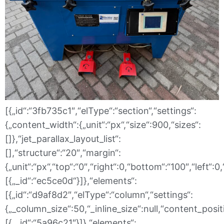
[{„id“:“3fb735c1″,“elType“:“section“,“settings“:
{„content_width“:{„unit“:“px“,“size“:900,“sizes“:
[]},“jet_parallax_layout_list“:
[],“structure“:“20″,“margin“:
{„unit“:“px“,“top“:“0″,“right“:0,“bottom“:“100″,“left“:0
[{„_id“:“ec5ce0d“}]},“elements“:
[{„id“:“d9af8d2″,“elType“:“column“,“settings“:
{„_column_size“:50,“_inline_size“:null,“content_posit
[{„_id“:“5a96c21″}]},“elements“: