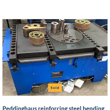
Sold
Peddinghaus reinforcing steel bending